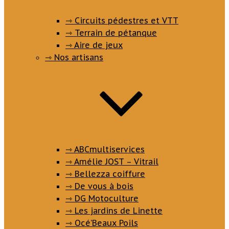
⇾ Circuits pédestres et VTT
⇾ Terrain de pétanque
⇾ Aire de jeux
⇾ Nos artisans
⇾ ABCmultiservices
⇾ Amélie JOST – Vitrail
⇾ Bellezza coiffure
⇾ De vous à bois
⇾ DG Motoculture
⇾ Les jardins de Linette
⇾ Océ’Beaux Poils