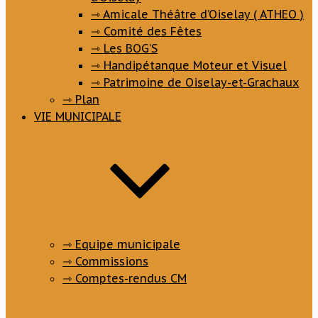
⇾ Amicale Théâtre d’Oiselay ( ATHEO )
⇾ Comité des Fêtes
⇾ Les BOG’S
⇾ Handipétanque Moteur et Visuel
⇾ Patrimoine de Oiselay-et-Grachaux
⇾ Plan
VIE MUNICIPALE
⇾ Equipe municipale
⇾ Commissions
⇾ Comptes-rendus CM